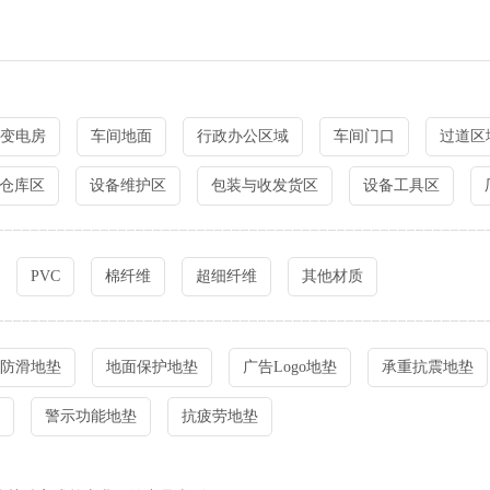
变电房
车间地面
行政办公区域
车间门口
过道区
仓库区
设备维护区
包装与收发货区
设备工具区
PVC
棉纤维
超细纤维
其他材质
防滑地垫
地面保护地垫
广告Logo地垫
承重抗震地垫
警示功能地垫
抗疲劳地垫